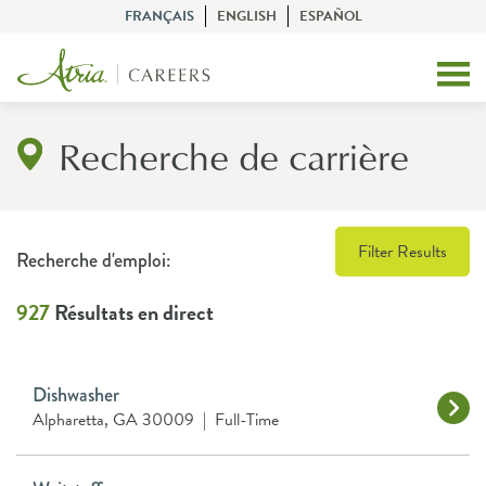
FRANÇAIS
ENGLISH
ESPAÑOL
Recherche de carrière
Filter Results
Recherche d'emploi:
927
Résultats en direct
Dishwasher
Alpharetta, GA 30009
|
Full-Time