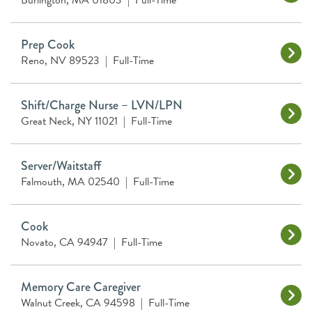
Burlington, MA 01803
|
Full-Time
Prep Cook
Reno, NV 89523
|
Full-Time
Shift/Charge Nurse – LVN/LPN
Great Neck, NY 11021
|
Full-Time
Server/Waitstaff
Falmouth, MA 02540
|
Full-Time
Cook
Novato, CA 94947
|
Full-Time
Memory Care Caregiver
Walnut Creek, CA 94598
|
Full-Time