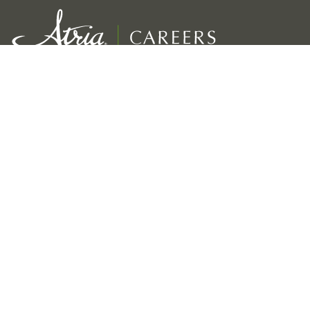
Un service exceptionnel pour nos résidents
Croissance, développement et récompenses pour les employés
Viabilité à long terme de notre entreprise
Liens
Nos marques
Accueil Atria Careers
Coterie
Blog
Atria Senior Living
Direction
Atria Retirement Canada
Récompenses et reconnaissance
Holiday by Atria