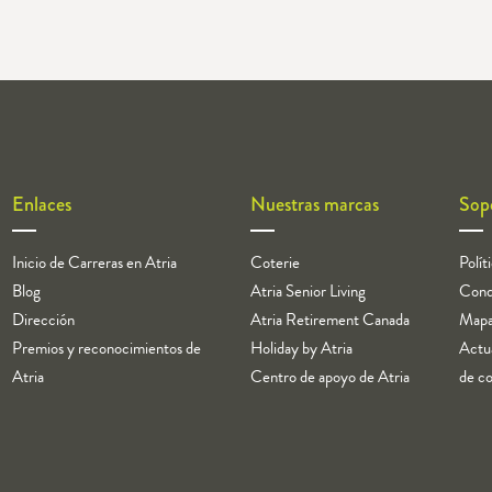
Enlaces
Nuestras marcas
Sop
Inicio de Carreras en Atria
Coterie
Polít
Blog
Atria Senior Living
Cond
Dirección
Atria Retirement Canada
Mapa 
Premios y reconocimientos de
Holiday by Atria
Actua
Atria
Centro de apoyo de Atria
de co