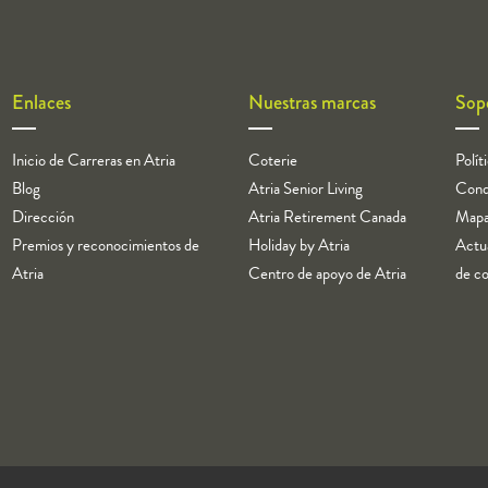
Enlaces
Nuestras marcas
Sop
Inicio de Carreras en Atria
Coterie
Polít
Blog
Atria Senior Living
Cond
Dirección
Atria Retirement Canada
Mapa 
Premios y reconocimientos de
Holiday by Atria
Actua
Atria
Centro de apoyo de Atria
de co