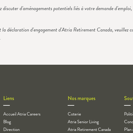
ez discuter d’aménagements potentiels liés à votre demande d’emploi,
é et la déclaration d’engagement d’Atria Retirement Canada, veuillez c
.
Liens
Nos marques
Sou
Accueil Atria Careers
Coterie
Polit
Blog
Atria Senior Living
Condi
Direction
Atria Retirement Canada
Plan 