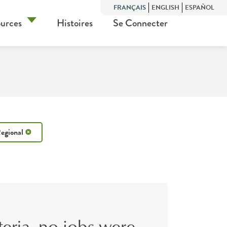
FRANÇAIS
ENGLISH
ESPAÑOL
urces
Histoires
Se Connecter
Regional
teria, no jobs were