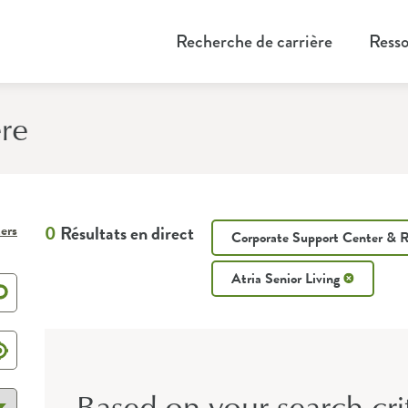
Recherche de carrière
Resso
ère
ters
0
Résultats en direct
Corporate Support Center & 
Atria Senior Living
Based on your search cri