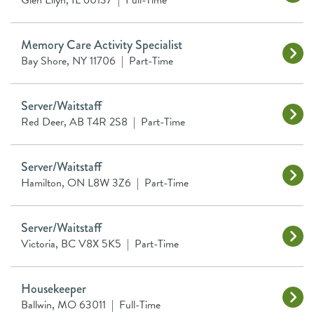
Glen Ellyn, IL 60137
|
Full-Time
Memory Care Activity Specialist
Bay Shore, NY 11706
|
Part-Time
Server/Waitstaff
Red Deer, AB T4R 2S8
|
Part-Time
Server/Waitstaff
Hamilton, ON L8W 3Z6
|
Part-Time
Server/Waitstaff
Victoria, BC V8X 5K5
|
Part-Time
Housekeeper
Ballwin, MO 63011
|
Full-Time