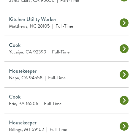
Santa Clara, CA 95050
|
Part-Time
Kitchen Utility Worker
Matthews, NC 28105
|
Full-Time
Cook
Yucaipa, CA 92399
|
Full-Time
Housekeeper
Napa, CA 94558
|
Full-Time
Cook
Erie, PA 16506
|
Full-Time
Housekeeper
Billings, MT 59102
|
Full-Time