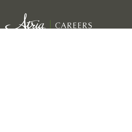
Servicio excepcional para nuestros residentes
Growth, development & rewards for employees
Viabilidad a largo plazo de nuestra empresa
Enlaces
Nuestras marcas
Inicio de Carreras en Atria
Coterie
Blog
Atria Senior Living
Dirección
Atria Retirement Canada